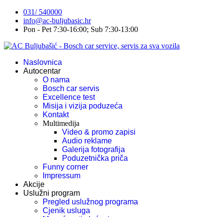
031/ 540000
info@ac-buljubasic.hr
Pon - Pet 7:30-16:00; Sub 7:30-13:00
Naslovnica
Autocentar
O nama
Bosch car servis
Excellence test
Misija i vizija poduzeća
Kontakt
Multimedija
Video & promo zapisi
Audio reklame
Galerija fotografija
Poduzetnička priča
Funny corner
Impressum
Akcije
Uslužni program
Pregled uslužnog programa
Cjenik usluga