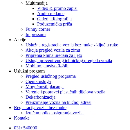
Multimedija
Video & promo zapisi
Audio reklame
Galerija fotografija
Poduzetnička priča
Funny corner
Impressum
Akcije
Uslužna registracija vozila bez muke - ključ u ruke
Akcija pregled vozila za zimu
Priprema klima uređaja za ljeto
Usluga preventivnog tehničkog pregleda vozila
Mobilno jamstvo 0-24h
Uslužni program
Pregled uslužnog programa
Cjenik usluga
Mogućnosti plaćanja
Varenje i popravci plastičnih dijelova vozila
Dekarbonizacija
Preuzimanje vozila na kućnoj adresi
Registracija vozila bez muke
Izračun police osiguranja vozila
Kontakt
031/ 540000