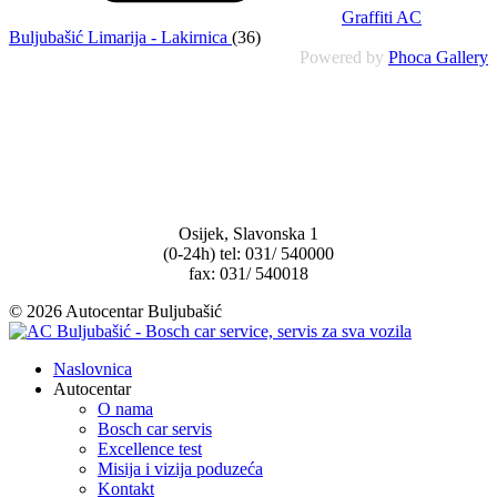
Graffiti AC
Buljubašić Limarija - Lakirnica
(36)
Powered by
Phoca Gallery
Osijek, Slavonska 1
(0-24h) tel: 031/ 540000
fax: 031/ 540018
© 2026 Autocentar Buljubašić
Naslovnica
Autocentar
O nama
Bosch car servis
Excellence test
Misija i vizija poduzeća
Kontakt