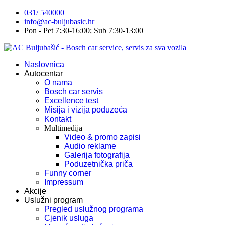
031/ 540000
info@ac-buljubasic.hr
Pon - Pet 7:30-16:00; Sub 7:30-13:00
Naslovnica
Autocentar
O nama
Bosch car servis
Excellence test
Misija i vizija poduzeća
Kontakt
Multimedija
Video & promo zapisi
Audio reklame
Galerija fotografija
Poduzetnička priča
Funny corner
Impressum
Akcije
Uslužni program
Pregled uslužnog programa
Cjenik usluga