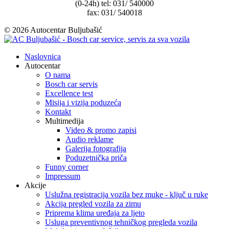
(0-24h) tel: 031/ 540000
fax: 031/ 540018
© 2026 Autocentar Buljubašić
Naslovnica
Autocentar
O nama
Bosch car servis
Excellence test
Misija i vizija poduzeća
Kontakt
Multimedija
Video & promo zapisi
Audio reklame
Galerija fotografija
Poduzetnička priča
Funny corner
Impressum
Akcije
Uslužna registracija vozila bez muke - ključ u ruke
Akcija pregled vozila za zimu
Priprema klima uređaja za ljeto
Usluga preventivnog tehničkog pregleda vozila