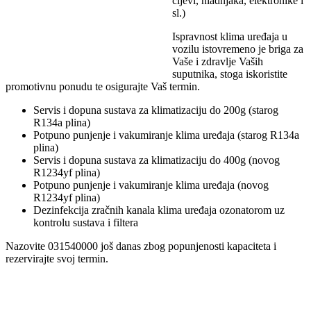
cijevi, hladnjaka, elektronike i
sl.)
Ispravnost klima uređaja u
vozilu istovremeno je briga za
Vaše i zdravlje Vaših
suputnika, stoga iskoristite
promotivnu ponudu te osigurajte Vaš termin.
Servis i dopuna sustava za klimatizaciju do 200g (starog
R134a plina)
Potpuno punjenje i vakumiranje klima uređaja (starog R134a
plina)
Servis i dopuna sustava za klimatizaciju do 400g (novog
R1234yf plina)
Potpuno punjenje i vakumiranje klima uređaja (novog
R1234yf plina)
Dezinfekcija zračnih kanala klima uređaja ozonatorom uz
kontrolu sustava i filtera
Nazovite 031540000 još danas zbog popunjenosti kapaciteta i
rezervirajte svoj termin.