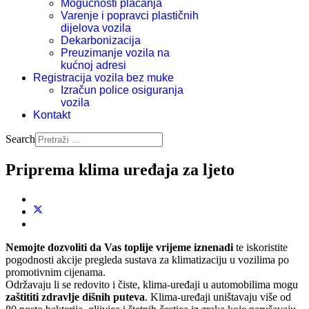
Mogućnosti plaćanja
Varenje i popravci plastičnih
dijelova vozila
Dekarbonizacija
Preuzimanje vozila na
kućnoj adresi
Registracija vozila bez muke
Izračun police osiguranja
vozila
Kontakt
Search
Priprema klima uređaja za ljeto
Nemojte dozvoliti da Vas toplije vrijeme iznenadi
te iskoristite
pogodnosti akcije pregleda sustava za klimatizaciju u vozilima po
promotivnim cijenama.
Održavaju li se redovito i čiste, klima-uređaji u automobilima mogu
zaštititi zdravlje dišnih puteva
. Klima-uređaji uništavaju više od