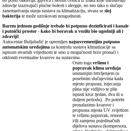
80 posto bakterija, gljivica i štetnih čestica iz zraka koje narušavaju
zdravlje izazivajući plućne bolesti i alergije, no isto tako u slučaju
zanemarivanja stanja sustava za klimatizaciju, stvara se
sloj
bakterija
te može uzrokovati neugodnosti.
Barem jednom godišnje trebalo bi potpuno dezinficirati i kanale
i putnički prostor - kako bi boravak u vozilu bio ugodniji ali i
zdraviji!
Autocentar Buljubašić je opremljen
najsuvremenijim potpuno
automatskim uređajima
za kontrolu sustava klimatizacije sa
ispisom stvarnih vrijednosti te smo u mogućnosti brzo pronaći i
otkloniti eventualne kvarove na sustavima.
Osim toga
vršimo i
popravak klima uređaja
unutarnjim brtvljenjem (u
posebnim slučajevima kada
mjesto propusta, istjecanja
plina nije vidljivo te plin
ispusti kroz tjedan, dva ili u
duljem periodu). Po potrebi
pronalazimo kvarove i
propusna mjesta UV svijetlom
te vršimo popravak, remont
i/ili zamjenu pojedinačnih
dijelova sustava (kompresora,