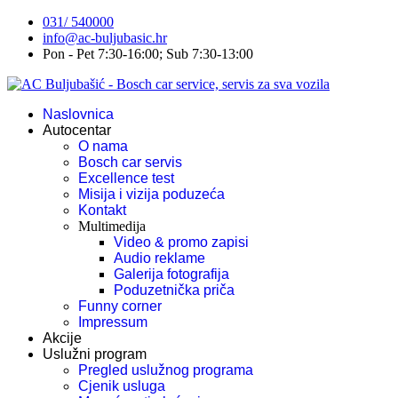
031/ 540000
info@ac-buljubasic.hr
Pon - Pet 7:30-16:00; Sub 7:30-13:00
Naslovnica
Autocentar
O nama
Bosch car servis
Excellence test
Misija i vizija poduzeća
Kontakt
Multimedija
Video & promo zapisi
Audio reklame
Galerija fotografija
Poduzetnička priča
Funny corner
Impressum
Akcije
Uslužni program
Pregled uslužnog programa
Cjenik usluga